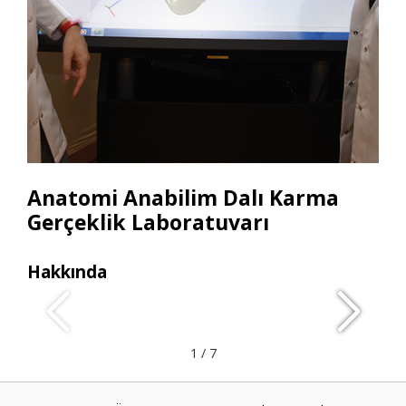
Anatomi Anabilim Dalı Karma
Gerçeklik Laboratuvarı
Hakkında
Ara
• 2 
1
/
7