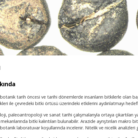
ı
kında
otanik tarih öncesi ve tarihi dönemlerde insanların bitkilerle olan bağla
ikleri ile çevredeki bitki örtüsü üzerindeki etkilerini aydınlatmayı hedefl
oji, paleoantropoloji ve sanat tarihi çalışmalarıyla ortaya çıkartılan y
mekanlarında bitki kalıntıları bulunabilir. Arazide ayrıştırılan makro bitki
otanik laboratuvar koşullarında incelenir. Nitelik ve nicelik analizleri ger