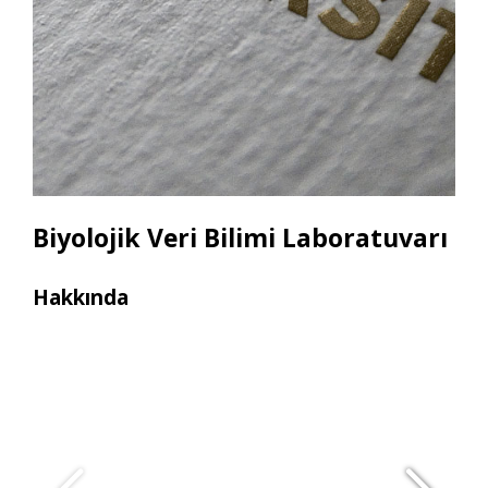
Biyolojik Veri Bilimi Laboratuvarı
Hakkında
Ara
• 1 
• 1
• 1 