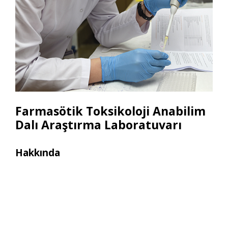
Farmasötik Toksikoloji Anabilim
Dalı Araştırma Laboratuvarı
Hakkında
Ara
• As
• (I
• As
• (I
• Bi
• Bu