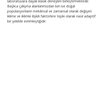
laboratuvara dayalı klasik deneyleri birleştirmektedir.
• P
Başlıca çalışma alanlarımızdan biri ise doğal
• PC
popülasyonların mekânsal ve zamansal olarak değişen
• V
iklime ve iklimle ilişkili faktörlere tepki olarak nasıl adaptif
• El
bir şekilde evrimleştiğidir.
• Tr
• Ha
• Mi
• N
• En
• S
• CO