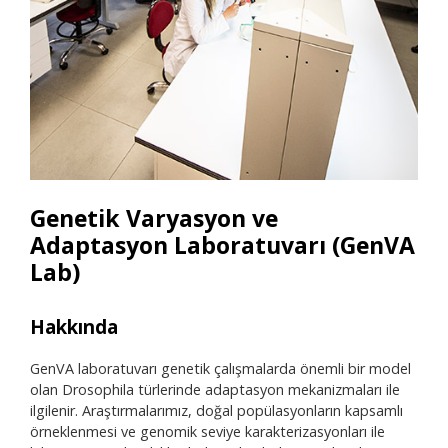
Genetik Varyasyon ve
Adaptasyon Laboratuvarı (GenVA
Lab)
Hakkında
Ara
GenVA laboratuvarı genetik çalışmalarda önemli bir model
• İk
olan Drosophila türlerinde adaptasyon mekanizmaları ile
• So
ilgilenir. Araştırmalarımız, doğal popülasyonların kapsamlı
• -2
örneklenmesi ve genomik seviye karakterizasyonları ile
• +4