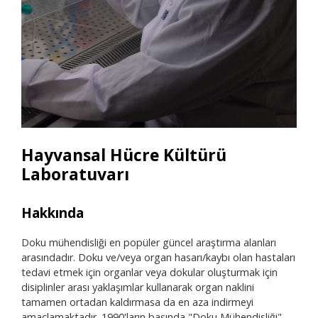
Hayvansal Hücre Kültürü
Laboratuvarı
Hakkında
Ara
Doku mühendisliği en popüler güncel araştırma alanları
arasındadır. Doku ve/veya organ hasarı/kaybı olan hastaları
tedavi etmek için organlar veya dokular oluşturmak için
disiplinler arası yaklaşımlar kullanarak organ naklini
tamamen ortadan kaldırmasa da en aza indirmeyi
amaçlamaktadır. 1990'ların başında "Doku Mühendisliği"