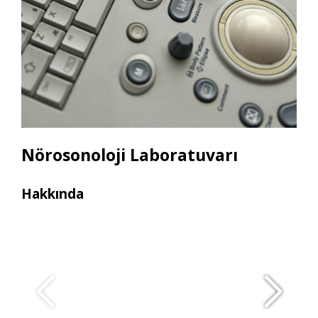
Nörosonoloji Laboratuvarı
Hakkında
Ara
• T
MUL
• Ul