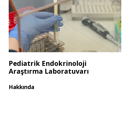
Pediatrik Endokrinoloji
Araştırma Laboratuvarı
Hakkında
Ara
• So
• Ot
• H
• No
• El
• P