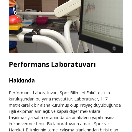
Performans Laboratuvarı
Hakkında
Ara
Performans Laboratuvarı, Spor Bilimleri Fakültesi'nin
• Ye
kuruluşundan bu yana mevcuttur. Laboratuvar, 117
Cpe
metrekarelik bir alana kurulmuş olup ihtiyaç duyulduğunda
• İk
ilgili ekipmanların açık ve kapalı diğer mekanlara
(
K4b
taşınmasıyla saha ortamında da analizlerin yapılmasına
• İ
imkan vermektedir. Bu laboratuvarın amacı, Spor ve
• K
Hareket Bilimlerinin temel çalışma alanlarından birisi olan
• Be