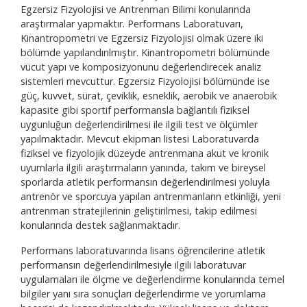
Egzersiz Fizyolojisi ve Antrenman Bilimi konularında
Ergo
araştırmalar yapmaktır. Performans Laboratuvarı,
Sele
Kinantropometri ve Egzersiz Fizyolojisi olmak üzere iki
• Fo
bölümde yapılandırılmıştır. Kinantropometri bölümünde
Fusi
vücut yapı ve komposizyonunu değerlendirecek analiz
• İk
sistemleri mevcuttur. Egzersiz Fizyolojisi bölümünde ise
(TBF
güç, kuvvet, sürat, çeviklik, esneklik, aerobik ve anaerobik
• Yi
kapasite gibi sportif performansla bağlantılı fiziksel
M430
uygunluğun değerlendirilmesi ile ilgili test ve ölçümler
• Dö
yapılmaktadır. Mevcut ekipman listesi Laboratuvarda
Scou
fiziksel ve fizyolojik düzeyde antrenmana akut ve kronik
• İk
uyumlarla ilgili araştırmaların yanında, takım ve bireysel
• Po
sporlarda atletik performansın değerlendirilmesi yoluyla
• Ku
antrenör ve sporcuya yapılan antrenmanların etkinliği, yeni
• O
antrenman stratejilerinin geliştirilmesi, takip edilmesi
konularında destek sağlanmaktadır.
Performans laboratuvarında lisans öğrencilerine atletik
performansın değerlendirilmesiyle ilgili laboratuvar
uygulamaları ile ölçme ve değerlendirme konularında temel
bilgiler yanı sıra sonuçları değerlendirme ve yorumlama