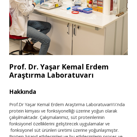
Prof. Dr. Yaşar Kemal Erdem
Araştırma Laboratuvarı
Hakkında
Ara
Prof.Dr Yaşar Kemal Erdem Araştırma Laboratuvarı\\\'nda
• Yü
protein kimyası ve fonksiyonelliği üzerine yoğun olarak
• Fl
çalışılmaktadır. Çalışmalarımız, süt proteinlerinin
• El
fonksiyonel özelliklerini geliştirecek uygulamalar ve
• Sü
fonksiyonel süt ürünleri üretimi üzerine yoğunlaşmıştır.
Protein-ligand etkileşimleri ve bu etkileşimlerin proses ve