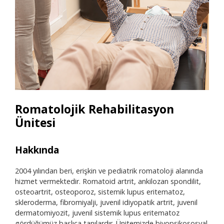
Romatolojik Rehabilitasyon
Ünitesi
Hakkında
Ara
2004 yılından beri, erişkin ve pediatrik romatoloji alanında
• Re
hizmet vermektedir. Romatoid artrit, ankilozan spondilit,
• C
osteoartrit, osteoporoz, sistemik lupus eritematoz,
• S
skleroderma, fibromiyalji, juvenil idiyopatik artrit, juvenil
• La
dermatomiyozit, juvenil sistemik lupus eritematoz
• Eg
gördüğümüz başlıca tanılardır. Ünitemizde biyopsikososyal