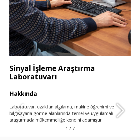
Sinyal İşleme Araştırma
Laboratuvarı
Hakkında
Ara
Laboratuvar, uzaktan algılama, makine öğrenimi ve
• 2 
bilgisayarla görme alanlarında temel ve uygulamalı
• L
araştırmada mükemmelliğe kendini adamıştır.
• T
• No
1
/
7