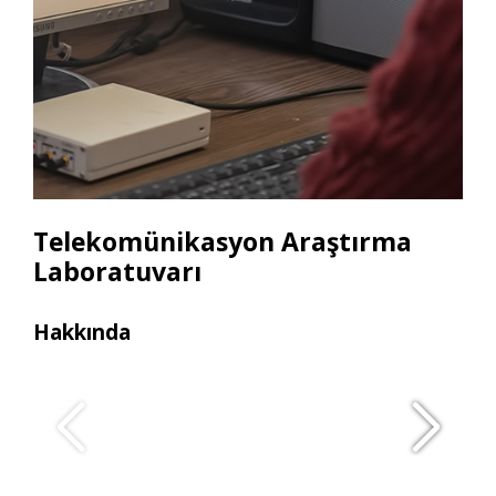
Telekomünikasyon Araştırma
Laboratuvarı
Hakkında
Ara
• U
• L
• O
• Dr
• Mu